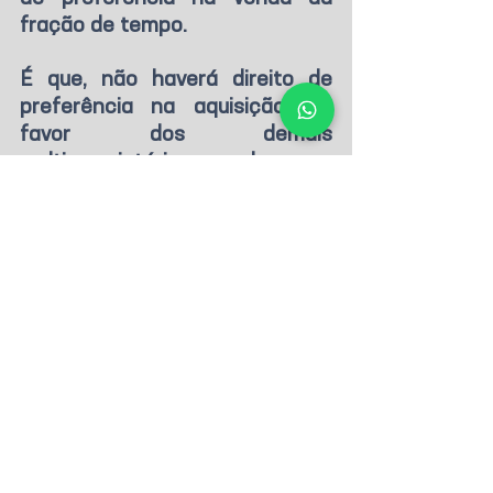
fração de tempo. 
É que, não haverá direito de 
preferência na aquisição em 
favor dos demais 
multiproprietários, salvo se 
estiver estabelecido no 
instrumento de instituição ou na 
convenção do condomínio em 
multipropriedade.
Ou seja, a regra é que não há 
direito de preferência, porém, 
se for pactuado o direito de 
preferência, deverá ser 
respeitado.
Ficou com alguma dúvida sobre a 