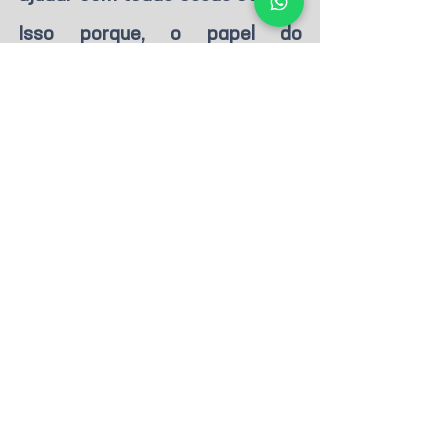
Isso porque, o papel do 
advogado contratado será de 
pensar na negociação, 
apresentar soluções jurídicas 
adequadas para você, garantir a 
segurança jurídica do seu 
negócio, redigir o contrato de 
compra e venda de fácil 
compreensão e equilibrado, e, 
por fim buscar a efetivação do 
negócio, te acompanhando na 